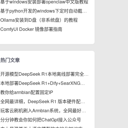
基于windows安装部署openclaw中文版教程
基于python开发的windows下定时自动截屏工具
Ollama安装到D盘（非系统盘）的教程
ComfyUI Docker 镜像部署指南
热门文章
开源模型DeepSeek R1本地离线部署完全指南
本地部署DeepSeek R1+Dify+SearXNG，支持私有知识库、智能体、联网搜索的保姆级教程
教你给armbian配置固定IP
全网最详细，DeepSeek R1 版本硬件配置与性能对比
玩客云刷机刷入Armbian系统，全网最好使教程
分分钟教会你如何把ChatGpt接入公众号