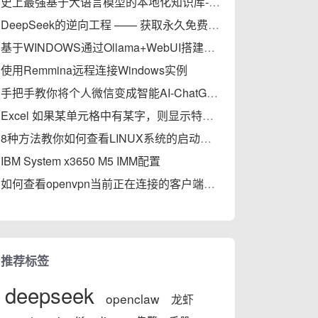
史上最强基于大语言模型的本地化知识库-MaxKB部署实践完全指南
DeepSeek的逆向工程 —— 获取永久免费的API
基于WINDOWS通过Ollama+WebUI搭建轻量级大模型本地知识库
使用Remmina远程连接Windows实例
手把手教你将个人微信变成智能AI-ChatGPT，秒变专家
Excel 如果某单元格中有某字，则显示特定字符
8种方法教你如何查看LINUX系统的启动时间（开机后的运行时间）
IBM System x3650 M5 IMM配置
如何查看openvpn当前正在连接的客户端信息
推荐标签
deepseek
openclaw
龙虾