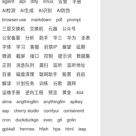
agent
api
dify
linux
告警
手册
AI检测
AI生成
AI识别
AI防伪
browser-use
markdown
pdf
prompt
三层交换机
交换机
元器
公众号
公安备案
分析
助手
华三
华为
圭表
字体
学习
客服
封禁IP
展望
延期
微调
截屏
接口
控制
提示词
数据集
正则
消息队列
漏扫
监听
监听地址
目录
磁盘清理
联网助手
股票
自启
解读
计划任务
训练
谷歌
跳转
运维手册
逆向工程
预览
黄金
404
alma
angthingllm
anythingllm
apikey
asp
cherry studio
comfyui
containerd
cron
duckduckgo
exec
git
golin
gpt4all
hermes
hfish
hpa
html
iasp