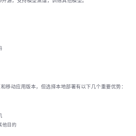
icense开源，支持模型蒸馏，训练其他模型。
码
的网页和移动应用版本，但选择本地部署有以下几个重要优势：
机
其他目的