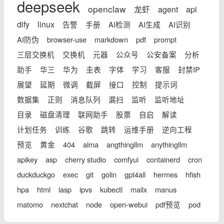
deepseek
openclaw
龙虾
agent
api
dify
linux
告警
手册
AI检测
AI生成
AI识别
AI防伪
browser-use
markdown
pdf
prompt
三层交换机
交换机
元器
公众号
公安备案
分析
助手
华三
华为
圭表
字体
学习
客服
封禁IP
展望
延期
微调
截屏
接口
控制
提示词
数据集
正则
消息队列
漏扫
监听
监听地址
目录
磁盘清理
联网助手
股票
自启
解读
计划任务
训练
谷歌
跳转
运维手册
逆向工程
预览
黄金
404
alma
angthingllm
anythingllm
apikey
asp
cherry studio
comfyui
containerd
cron
duckduckgo
exec
git
golin
gpt4all
hermes
hfish
hpa
html
iasp
ipvs
kubectl
mailx
manus
matomo
nextchat
node
open-webui
pdf预览
pod