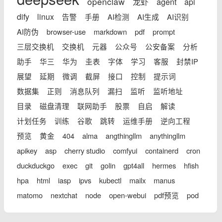
openclaw
龙虾
agent
api
dify
linux
告警
手册
AI检测
AI生成
AI识别
AI防伪
browser-use
markdown
pdf
prompt
三层交换机
交换机
元器
公众号
公安备案
分析
助手
华三
华为
圭表
字体
学习
客服
封禁IP
展望
延期
微调
截屏
接口
控制
提示词
数据集
正则
消息队列
漏扫
监听
监听地址
目录
磁盘清理
联网助手
股票
自启
解读
计划任务
训练
谷歌
跳转
运维手册
逆向工程
预览
黄金
404
alma
angthingllm
anythingllm
apikey
asp
cherry studio
comfyui
containerd
cron
duckduckgo
exec
git
golin
gpt4all
hermes
hfish
hpa
html
iasp
ipvs
kubectl
mailx
manus
matomo
nextchat
node
open-webui
pdf预览
pod