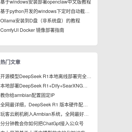
基于windows安装部署openclaw中文版教程
基于python开发的windows下定时自动截屏工具
Ollama安装到D盘（非系统盘）的教程
ComfyUI Docker 镜像部署指南
热门文章
开源模型DeepSeek R1本地离线部署完全指南
本地部署DeepSeek R1+Dify+SearXNG，支持私有知识库、智能体、联网搜索的保姆级教程
教你给armbian配置固定IP
全网最详细，DeepSeek R1 版本硬件配置与性能对比
玩客云刷机刷入Armbian系统，全网最好使教程
分分钟教会你如何把ChatGpt接入公众号