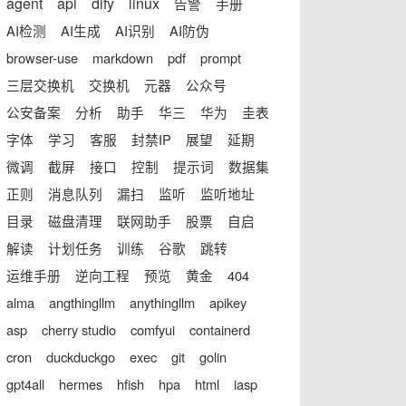
agent
api
dify
linux
告警
手册
AI检测
AI生成
AI识别
AI防伪
browser-use
markdown
pdf
prompt
三层交换机
交换机
元器
公众号
公安备案
分析
助手
华三
华为
圭表
字体
学习
客服
封禁IP
展望
延期
微调
截屏
接口
控制
提示词
数据集
正则
消息队列
漏扫
监听
监听地址
目录
磁盘清理
联网助手
股票
自启
解读
计划任务
训练
谷歌
跳转
运维手册
逆向工程
预览
黄金
404
alma
angthingllm
anythingllm
apikey
asp
cherry studio
comfyui
containerd
cron
duckduckgo
exec
git
golin
gpt4all
hermes
hfish
hpa
html
iasp