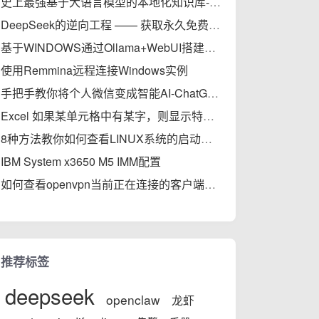
史上最强基于大语言模型的本地化知识库-MaxKB部署实践完全指南
DeepSeek的逆向工程 —— 获取永久免费的API
基于WINDOWS通过Ollama+WebUI搭建轻量级大模型本地知识库
使用Remmina远程连接Windows实例
手把手教你将个人微信变成智能AI-ChatGPT，秒变专家
Excel 如果某单元格中有某字，则显示特定字符
8种方法教你如何查看LINUX系统的启动时间（开机后的运行时间）
IBM System x3650 M5 IMM配置
如何查看openvpn当前正在连接的客户端信息
推荐标签
deepseek
openclaw
龙虾