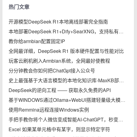
热门文章
开源模型DeepSeek R1本地离线部署完全指南
本地部署DeepSeek R1+Dify+SearXNG，支持私有知识库、智能体、联网搜索的保姆级教程
教你给armbian配置固定IP
全网最详细，DeepSeek R1 版本硬件配置与性能对比
玩客云刷机刷入Armbian系统，全网最好使教程
分分钟教会你如何把ChatGpt接入公众号
史上最强基于大语言模型的本地化知识库-MaxKB部署实践完全指南
DeepSeek的逆向工程 —— 获取永久免费的API
基于WINDOWS通过Ollama+WebUI搭建轻量级大模型本地知识库
使用Remmina远程连接Windows实例
手把手教你将个人微信变成智能AI-ChatGPT，秒变专家
Excel 如果某单元格中有某字，则显示特定字符