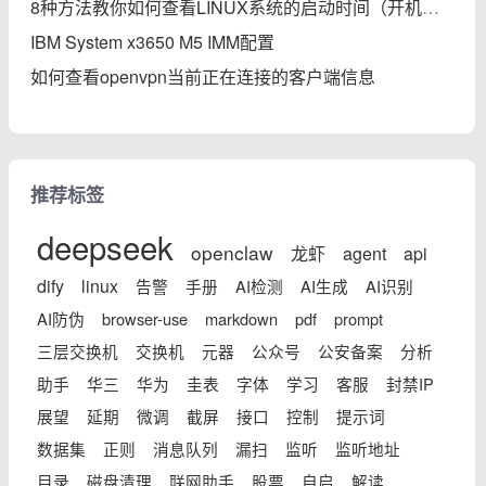
8种方法教你如何查看LINUX系统的启动时间（开机后的运行时间）
IBM System x3650 M5 IMM配置
如何查看openvpn当前正在连接的客户端信息
推荐标签
deepseek
openclaw
龙虾
agent
api
dify
linux
告警
手册
AI检测
AI生成
AI识别
AI防伪
browser-use
markdown
pdf
prompt
三层交换机
交换机
元器
公众号
公安备案
分析
助手
华三
华为
圭表
字体
学习
客服
封禁IP
展望
延期
微调
截屏
接口
控制
提示词
数据集
正则
消息队列
漏扫
监听
监听地址
目录
磁盘清理
联网助手
股票
自启
解读