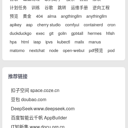
计划任务
训练
谷歌
跳转
运维手册
逆向工程
预览
黄金
404
alma
angthingllm
anythingllm
apikey
asp
cherry studio
comfyui
containerd
cron
duckduckgo
exec
git
golin
gpt4all
hermes
hfish
hpa
html
iasp
ipvs
kubectl
mailx
manus
matomo
nextchat
node
open-webui
pdf预览
pod
推荐链接
扣子空间 space.coze.cn
豆包 doubao.com
DeepSeek-www.deepseek.com
百度智能云千帆 AppBuilder
IT知新集 www.docu.org.cn