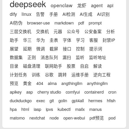
deepseek
openclaw
龙虾
agent
api
dify
linux
告警
手册
AI检测
AI生成
AI识别
AI防伪
browser-use
markdown
pdf
prompt
三层交换机
交换机
元器
公众号
公安备案
分析
助手
华三
华为
圭表
字体
学习
客服
封禁IP
展望
延期
微调
截屏
接口
控制
提示词
数据集
正则
消息队列
漏扫
监听
监听地址
目录
磁盘清理
联网助手
股票
自启
解读
计划任务
训练
谷歌
跳转
运维手册
逆向工程
预览
黄金
404
alma
angthingllm
anythingllm
apikey
asp
cherry studio
comfyui
containerd
cron
duckduckgo
exec
git
golin
gpt4all
hermes
hfish
hpa
html
iasp
ipvs
kubectl
mailx
manus
matomo
nextchat
node
open-webui
pdf预览
pod