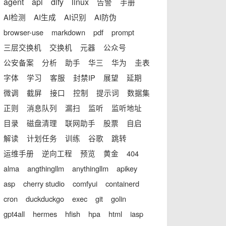
agent
api
dify
linux
告警
手册
AI检测
AI生成
AI识别
AI防伪
browser-use
markdown
pdf
prompt
三层交换机
交换机
元器
公众号
公安备案
分析
助手
华三
华为
圭表
字体
学习
客服
封禁IP
展望
延期
微调
截屏
接口
控制
提示词
数据集
正则
消息队列
漏扫
监听
监听地址
目录
磁盘清理
联网助手
股票
自启
解读
计划任务
训练
谷歌
跳转
运维手册
逆向工程
预览
黄金
404
alma
angthingllm
anythingllm
apikey
asp
cherry studio
comfyui
containerd
cron
duckduckgo
exec
git
golin
gpt4all
hermes
hfish
hpa
html
iasp