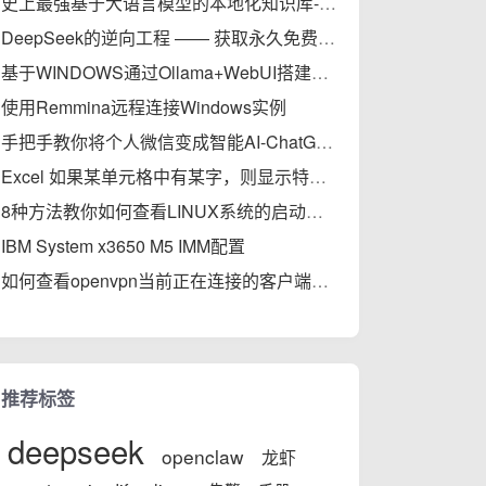
史上最强基于大语言模型的本地化知识库-MaxKB部署实践完全指南
DeepSeek的逆向工程 —— 获取永久免费的API
基于WINDOWS通过Ollama+WebUI搭建轻量级大模型本地知识库
使用Remmina远程连接Windows实例
手把手教你将个人微信变成智能AI-ChatGPT，秒变专家
Excel 如果某单元格中有某字，则显示特定字符
8种方法教你如何查看LINUX系统的启动时间（开机后的运行时间）
IBM System x3650 M5 IMM配置
如何查看openvpn当前正在连接的客户端信息
推荐标签
deepseek
openclaw
龙虾