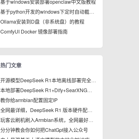
基于windows安装部署openclaw中文版教程
基于python开发的windows下定时自动截屏工具
Ollama安装到D盘（非系统盘）的教程
ComfyUI Docker 镜像部署指南
热门文章
开源模型DeepSeek R1本地离线部署完全指南
本地部署DeepSeek R1+Dify+SearXNG，支持私有知识库、智能体、联网搜索的保姆级教程
教你给armbian配置固定IP
全网最详细，DeepSeek R1 版本硬件配置与性能对比
玩客云刷机刷入Armbian系统，全网最好使教程
分分钟教会你如何把ChatGpt接入公众号