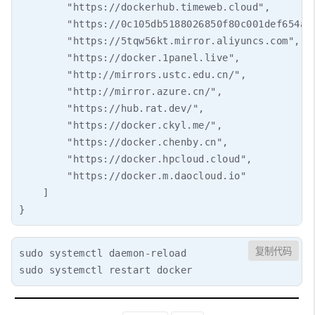
        "https://dockerhub.timeweb.cloud",

        "https://0c105db5188026850f80c001def654a0.
        "https://5tqw56kt.mirror.aliyuncs.com",

        "https://docker.1panel.live",

        "http://mirrors.ustc.edu.cn/",

        "http://mirror.azure.cn/",

        "https://hub.rat.dev/",

        "https://docker.ckyl.me/",

        "https://docker.chenby.cn",

        "https://docker.hpcloud.cloud",

        "https://docker.m.daocloud.io"

    ]

复制代码
sudo systemctl daemon-reload

sudo systemctl restart docker