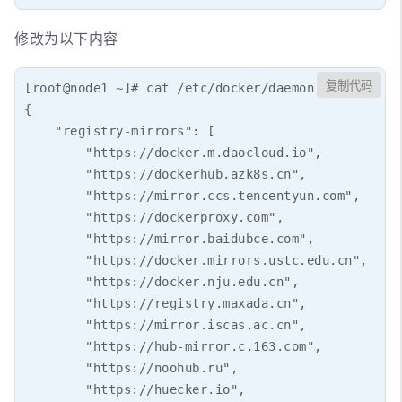
修改为以下内容
复制代码
[root@node1 ~]# cat /etc/docker/daemon.json 

{

    "registry-mirrors": [

        "https://docker.m.daocloud.io",

        "https://dockerhub.azk8s.cn",

        "https://mirror.ccs.tencentyun.com",

        "https://dockerproxy.com",

        "https://mirror.baidubce.com",

        "https://docker.mirrors.ustc.edu.cn",

        "https://docker.nju.edu.cn",

        "https://registry.maxada.cn",

        "https://mirror.iscas.ac.cn",

        "https://hub-mirror.c.163.com",

        "https://noohub.ru",

        "https://huecker.io",
