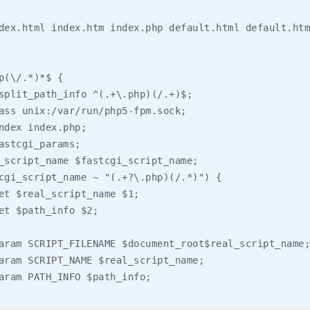
dex.html index.htm index.php default.html default.htm
p(\/.*)*$ {

split_path_info ^(.+\.php)(/.+)$;

ass unix:/var/run/php5-fpm.sock;

ndex index.php;

astcgi_params;

_script_name $fastcgi_script_name;

cgi_script_name ~ "(.+?\.php)(/.*)") {

et $real_script_name $1;

et $path_info $2;

aram SCRIPT_FILENAME $document_root$real_script_name;

aram SCRIPT_NAME $real_script_name;

aram PATH_INFO $path_info;
