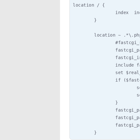
location / {

                index  in
        }

        location ~ .*\.ph
                #fastcgi_
                fastcgi_p
                fastcgi_i
                include f
                set $real
                if ($fast
                        s
                        s
                }

                fastcgi_p
                fastcgi_p
                fastcgi_p
        }