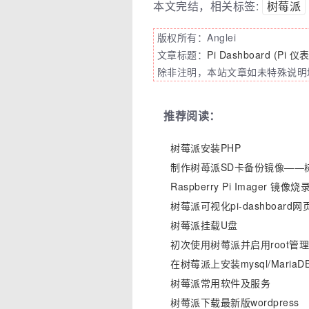
本文完结，相关标签:
树莓派
版权所有：Anglei
文章标题：
Pi Dashboard (Pi 仪
除非注明，本站文章如未特殊说明均
推荐阅读：
树莓派安装PHP
制作树苺派SD卡备份镜像——
Raspberry Pi Imager 镜像
树莓派可视化pi-dashboard
树莓派挂载U盘
初次使用树莓派并启用root管理
在树莓派上安装mysql/MariaD
树莓派常用软件及服务
树莓派下载最新版wordpress