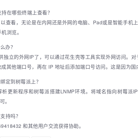
bUI 支持在哪些终端上查看？
查看，无论是在内网还是外网的电脑、Pad或是智能手机上。Pi 
手机浏览。
怎么办？
提供独立的外网IP了，可以通过花生壳等工具实现外网访问。对
80 改成其他端口号，再在 IP 地址后添加端口号访问。这是因为国
名绑定到树莓派上？
P解析更新程序和树莓派搭建LNMP环境。将域名指向树莓派IP后
即可。
术支持吗？
9418432 和其他用户交流获得协助。