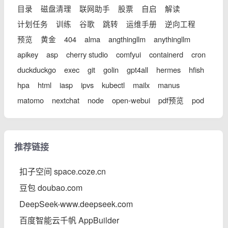
目录
磁盘清理
联网助手
股票
自启
解读
计划任务
训练
谷歌
跳转
运维手册
逆向工程
预览
黄金
404
alma
angthingllm
anythingllm
apikey
asp
cherry studio
comfyui
containerd
cron
duckduckgo
exec
git
golin
gpt4all
hermes
hfish
hpa
html
iasp
ipvs
kubectl
mailx
manus
matomo
nextchat
node
open-webui
pdf预览
pod
推荐链接
扣子空间 space.coze.cn
豆包 doubao.com
DeepSeek-www.deepseek.com
百度智能云千帆 AppBuilder