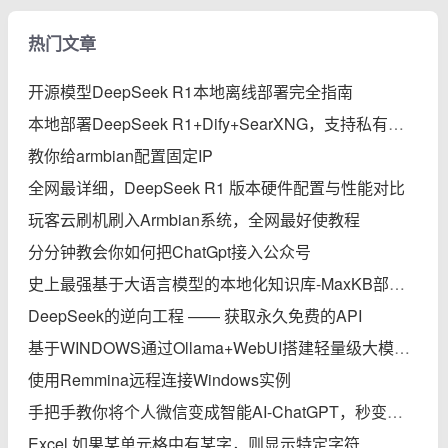
热门文章
开源模型DeepSeek R1本地离线部署完全指南
本地部署DeepSeek R1+Dify+SearXNG，支持私有知识库、智能体、联网搜索的保姆级教程
教你给armbian配置固定IP
全网最详细，DeepSeek R1 版本硬件配置与性能对比
玩客云刷机刷入Armbian系统，全网最好使教程
分分钟教会你如何把ChatGpt接入公众号
史上最强基于大语言模型的本地化知识库-MaxKB部署实践完全指南
DeepSeek的逆向工程 —— 获取永久免费的API
基于WINDOWS通过Ollama+WebUI搭建轻量级大模型本地知识库
使用Remmina远程连接Windows实例
手把手教你将个人微信变成智能AI-ChatGPT，秒变专家
Excel 如果某单元格中有某字，则显示特定字符