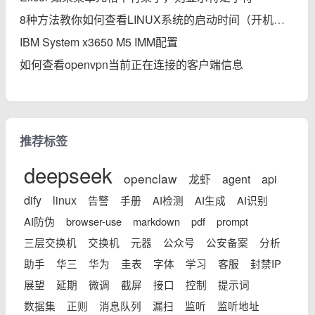
8种方法教你如何查看LINUX系统的启动时间（开机后的运行时间）
IBM System x3650 M5 IMM配置
如何查看openvpn当前正在连接的客户端信息
推荐标签
deepseek
openclaw
龙虾
agent
api
dify
linux
告警
手册
AI检测
AI生成
AI识别
AI防伪
browser-use
markdown
pdf
prompt
三层交换机
交换机
元器
公众号
公安备案
分析
助手
华三
华为
圭表
字体
学习
客服
封禁IP
展望
延期
微调
截屏
接口
控制
提示词
数据集
正则
消息队列
漏扫
监听
监听地址