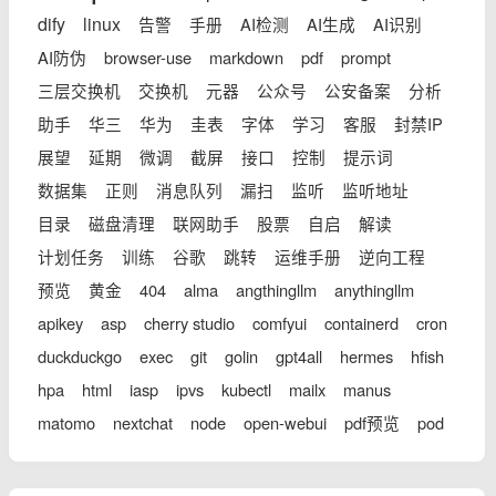
dify
linux
告警
手册
AI检测
AI生成
AI识别
AI防伪
browser-use
markdown
pdf
prompt
三层交换机
交换机
元器
公众号
公安备案
分析
助手
华三
华为
圭表
字体
学习
客服
封禁IP
展望
延期
微调
截屏
接口
控制
提示词
数据集
正则
消息队列
漏扫
监听
监听地址
目录
磁盘清理
联网助手
股票
自启
解读
计划任务
训练
谷歌
跳转
运维手册
逆向工程
预览
黄金
404
alma
angthingllm
anythingllm
apikey
asp
cherry studio
comfyui
containerd
cron
duckduckgo
exec
git
golin
gpt4all
hermes
hfish
hpa
html
iasp
ipvs
kubectl
mailx
manus
matomo
nextchat
node
open-webui
pdf预览
pod