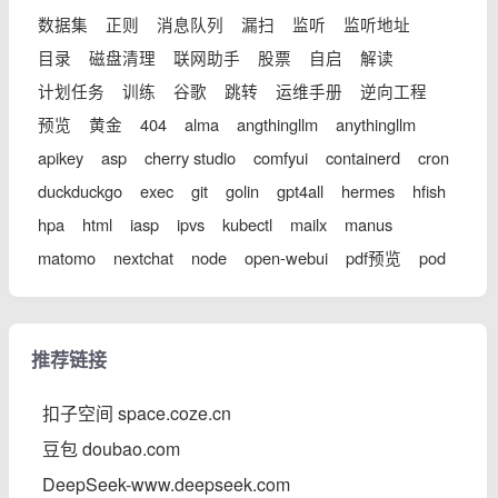
数据集
正则
消息队列
漏扫
监听
监听地址
目录
磁盘清理
联网助手
股票
自启
解读
计划任务
训练
谷歌
跳转
运维手册
逆向工程
预览
黄金
404
alma
angthingllm
anythingllm
apikey
asp
cherry studio
comfyui
containerd
cron
duckduckgo
exec
git
golin
gpt4all
hermes
hfish
hpa
html
iasp
ipvs
kubectl
mailx
manus
matomo
nextchat
node
open-webui
pdf预览
pod
推荐链接
扣子空间 space.coze.cn
豆包 doubao.com
DeepSeek-www.deepseek.com