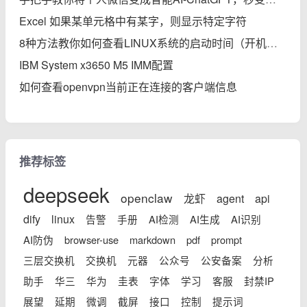
Excel 如果某单元格中有某字，则显示特定字符
8种方法教你如何查看LINUX系统的启动时间（开机后的运行时间）
IBM System x3650 M5 IMM配置
如何查看openvpn当前正在连接的客户端信息
推荐标签
deepseek
openclaw
龙虾
agent
api
dify
linux
告警
手册
AI检测
AI生成
AI识别
AI防伪
browser-use
markdown
pdf
prompt
三层交换机
交换机
元器
公众号
公安备案
分析
助手
华三
华为
圭表
字体
学习
客服
封禁IP
展望
延期
微调
截屏
接口
控制
提示词