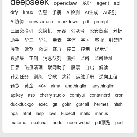
deepseek
openclaw
龙虾
agent
api
dify
linux
告警
手册
AI检测
AI生成
AI识别
AI防伪
browser-use
markdown
pdf
prompt
三层交换机
交换机
元器
公众号
公安备案
分析
助手
华三
华为
圭表
字体
学习
客服
封禁IP
展望
延期
微调
截屏
接口
控制
提示词
数据集
正则
消息队列
漏扫
监听
监听地址
目录
磁盘清理
联网助手
股票
自启
解读
计划任务
训练
谷歌
跳转
运维手册
逆向工程
预览
黄金
404
alma
angthingllm
anythingllm
apikey
asp
cherry studio
comfyui
containerd
cron
duckduckgo
exec
git
golin
gpt4all
hermes
hfish
hpa
html
iasp
ipvs
kubectl
mailx
manus
matomo
nextchat
node
open-webui
pdf预览
pod