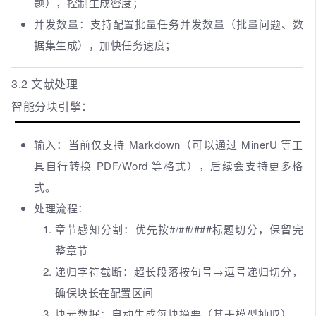
题），控制生成密度；
并发数量：支持配置批量任务并发数量（批量问题、数
据集生成），加快任务速度；
3.2 文献处理
智能分块引擎：
输入：当前仅支持 Markdown（可以通过 MinerU 等工
具自行转换 PDF/Word 等格式），后续会支持更多格
式。
处理流程：
章节感知分割：优先按#/##/###标题切分，保留完
整章节
递归字符截断：超长段落按句号→逗号递归切分，
确保块长在配置区间
块元数据：自动生成每块摘要（基于模型抽取）、