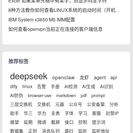
Excel 如果某单元格中有某字，则显示特定字符
8种方法教你如何查看LINUX系统的启动时间（开机后的运行时间）
IBM System x3650 M5 IMM配置
如何查看openvpn当前正在连接的客户端信息
推荐标签
deepseek
openclaw
龙虾
agent
api
dify
linux
告警
手册
AI检测
AI生成
AI识别
AI防伪
browser-use
markdown
pdf
prompt
三层交换机
交换机
元器
公众号
公安备案
分析
助手
华三
华为
圭表
字体
学习
客服
封禁IP
展望
延期
微调
截屏
接口
控制
提示词
数据集
正则
消息队列
漏扫
监听
监听地址