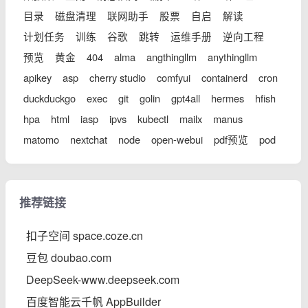
目录
磁盘清理
联网助手
股票
自启
解读
计划任务
训练
谷歌
跳转
运维手册
逆向工程
预览
黄金
404
alma
angthingllm
anythingllm
apikey
asp
cherry studio
comfyui
containerd
cron
duckduckgo
exec
git
golin
gpt4all
hermes
hfish
hpa
html
iasp
ipvs
kubectl
mailx
manus
matomo
nextchat
node
open-webui
pdf预览
pod
推荐链接
扣子空间 space.coze.cn
豆包 doubao.com
DeepSeek-www.deepseek.com
百度智能云千帆 AppBuilder