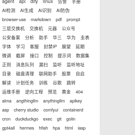
agent
api
dify
linux
告警
手册
AI检测
AI生成
AI识别
AI防伪
browser-use
markdown
pdf
prompt
三层交换机
交换机
元器
公众号
公安备案
分析
助手
华三
华为
圭表
字体
学习
客服
封禁IP
展望
延期
微调
截屏
接口
控制
提示词
数据集
正则
消息队列
漏扫
监听
监听地址
目录
磁盘清理
联网助手
股票
自启
解读
计划任务
训练
谷歌
跳转
运维手册
逆向工程
预览
黄金
404
alma
angthingllm
anythingllm
apikey
asp
cherry studio
comfyui
containerd
cron
duckduckgo
exec
git
golin
gpt4all
hermes
hfish
hpa
html
iasp