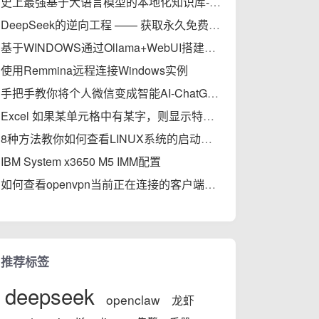
史上最强基于大语言模型的本地化知识库-MaxKB部署实践完全指南
DeepSeek的逆向工程 —— 获取永久免费的API
基于WINDOWS通过Ollama+WebUI搭建轻量级大模型本地知识库
使用Remmina远程连接Windows实例
手把手教你将个人微信变成智能AI-ChatGPT，秒变专家
Excel 如果某单元格中有某字，则显示特定字符
8种方法教你如何查看LINUX系统的启动时间（开机后的运行时间）
IBM System x3650 M5 IMM配置
如何查看openvpn当前正在连接的客户端信息
推荐标签
deepseek
openclaw
龙虾