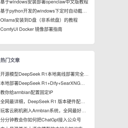
基于windows安装部署openclaw中文版教程
基于python开发的windows下定时自动截屏工具
Ollama安装到D盘（非系统盘）的教程
ComfyUI Docker 镜像部署指南
热门文章
开源模型DeepSeek R1本地离线部署完全指南
本地部署DeepSeek R1+Dify+SearXNG，支持私有知识库、智能体、联网搜索的保姆级教程
教你给armbian配置固定IP
全网最详细，DeepSeek R1 版本硬件配置与性能对比
玩客云刷机刷入Armbian系统，全网最好使教程
分分钟教会你如何把ChatGpt接入公众号