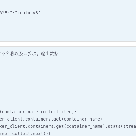
AME}":"centosv3"

，输入容器名称以及监控项，输出数据

(container_name,collect_item):

er_client.containers.get(container_name)

ker_client.containers.get(container_name).stats(strea
iner_collect.next())
