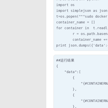
import os

import simplejson as json

t=os.popen("""sudo docker
container_name = []

for container in  t.readli
        r = os.path.basen
        container_name +=
print json.dumps({'data':
##运行结果

{

    "data":[

        {

            "{#CONTAINERN
        },

        {

            "{#CONTAINERN
        },
