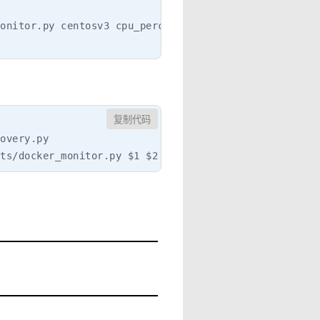
onitor.py centosv3 cpu_percent

复制代码
overy.py

ts/docker_monitor.py $1 $2