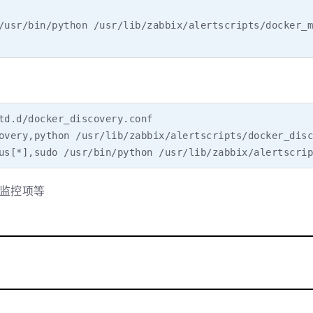
/usr/bin/python /usr/lib/zabbix/alertscripts/docker_m
td.d/docker_discovery.conf

overy,python /usr/lib/zabbix/alertscripts/docker_disc
us[*],sudo /usr/bin/python /usr/lib/zabbix/alertscrip
及监控项等