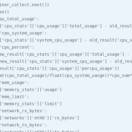
iner_collect.next())

e()

pu_total_usage':

['cpu_stats']['cpu_usage']['total_usage'] - old_resul
'cpu_system_usage':

['cpu_stats']['system_cpu_usage'] - old_result['cpu_s
'cpu_percent':

ew_result['cpu_stats']['cpu_usage']['total_usage'] - 
new_result['cpu_stats']['system_cpu_usage'] - old_res
esult['cpu_stats']['cpu_usage']['percpu_usage'])

at(cpu_total_usage)/float(cpu_system_uasge))*cpu_num*
'mem_usage':

['memory_stats']['usage']

'mem_limit':

['memory_stats']['limit']

'network_rx_bytes':

['networks']['eth0']['rx_bytes']

'network_tx_bytes':
