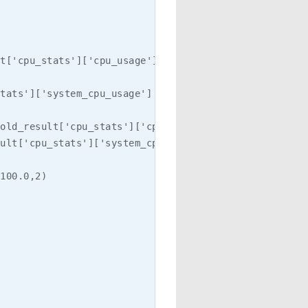
t['cpu_stats']['cpu_usage']['total_usage']

tats']['system_cpu_usage']

old_result['cpu_stats']['cpu_usage']['total_usage']

ult['cpu_stats']['system_cpu_usage']

100.0,2)
