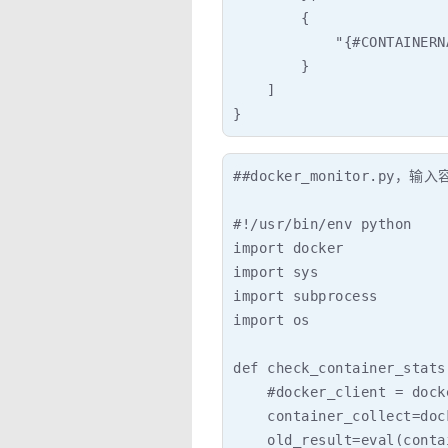
        {

            "{#CONTAINERN
        }

    ]

}
##docker_monitor.py
#!/usr/bin/env python

import docker

import sys

import subprocess

import os

def check_container_stats
    #docker_client = dock
    container_collect=doc
    old_result=eval(conta