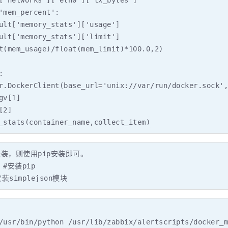
['networks']['eth0']['tx_bytes']

'mem_percent':

ult['memory_stats']['usage']

ult['memory_stats']['limit']

t(mem_usage)/float(mem_limit)*100.0,2)



r.DockerClient(base_url='unix://var/run/docker.sock',
v[1]

2]

_stats(container_name,collect_item)
装，则使用pip安装即可。

y #安装pip

#安装simplejson模块
/usr/bin/python /usr/lib/zabbix/alertscripts/docker_m