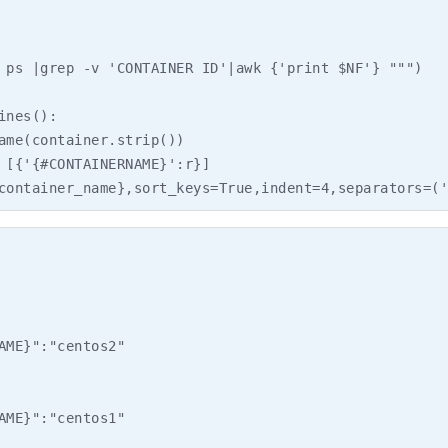
 ps |grep -v 'CONTAINER ID'|awk {'print $NF'} """)

nes():

ame(container.strip())

 [{'{#CONTAINERNAME}':r}]

container_name},sort_keys=True,indent=4,separators=('
AME}":"centos2"

AME}":"centos1"
