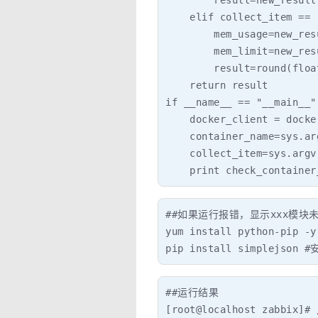
        result=new_result
    elif collect_item == 
        mem_usage=new_res
        mem_limit=new_res
        result=round(floa
    return result

if __name__ == "__main__":
    docker_client = docke
    container_name=sys.arg
    collect_item=sys.argv[
    print check_container
##如果运行报错，显示xxx模块未
yum install python-pip -
pip install simplejson 
##运行结果

[root@localhost zabbix]# 