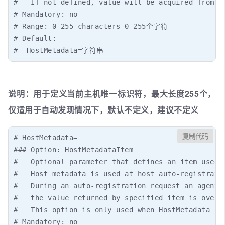
#   If not defined, value will be acquired from Ho
# Mandatory: no

# Range: 0-255 characters 0-255个字符

# Default:

#  HostMetadata=字符串
说明：用于定义当前主机唯一标识符，最大长度255个，
仅适用于自动发现情况下，默认不定义，建议不定义
复制代码
# HostMetadata=

### Option: HostMetadataItem

#   Optional parameter that defines an item used f
#   Host metadata is used at host auto-registratio
#   During an auto-registration request an agent w
#   the value returned by specified item is over l
#   This option is only used when HostMetadata is 
# Mandatory: no
