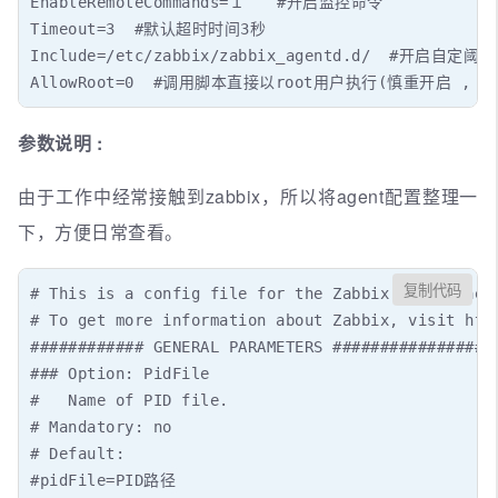
EnableRemoteCommands=１　　#开启监控命令

Timeout=3  #默认超时时间3秒

Include=/etc/zabbix/zabbix_agentd.d/  #开启自定阈值

AllowRoot=0  #调用脚本直接以root用户执行(慎重开启 , 0
参数说明 :
由于工作中经常接触到zabbix，所以将agent配置整理一
下，方便日常查看。
复制代码
# This is a config file for the Zabbix agent daemo
# To get more information about Zabbix, visit http
############ GENERAL PARAMETERS #################

### Option: PidFile

#   Name of PID file.

# Mandatory: no

# Default:

#pidFile=PID路径