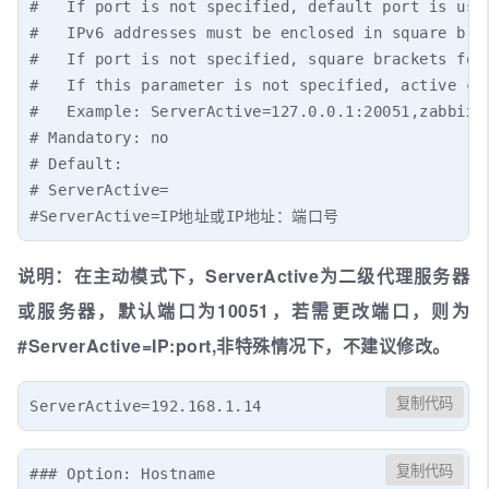
#   If port is not specified, default port is used
#   IPv6 addresses must be enclosed in square brac
#   If port is not specified, square brackets for 
#   If this parameter is not specified, active che
#   Example: ServerActive=127.0.0.1:20051,zabbix.d
# Mandatory: no

# Default:

# ServerActive=

#ServerActive=IP地址或IP地址：端口号
说明：在主动模式下，ServerActive为二级代理服务器
或服务器，默认端口为10051，若需更改端口，则为
#ServerActive=IP:port,非特殊情况下，不建议修改。
复制代码
ServerActive=192.168.1.14
复制代码
### Option: Hostname
