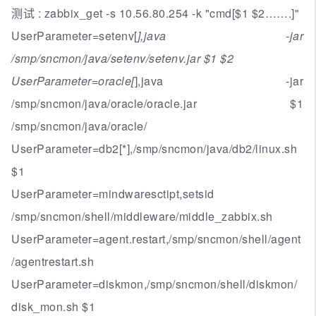
测试 : zabbix_get -s 10.56.80.254 -k "cmd[$1 $2…….]"
UserParameter=setenv[
],java -jar
/smp/sncmon/java/setenv/setenv.jar $1 $2
UserParameter=oracle[
],java -jar
/smp/sncmon/java/oracle/oracle.jar $1
/smp/sncmon/java/oracle/
UserParameter=db2[*],/smp/sncmon/java/db2/linux.sh
$1
UserParameter=mindwaresctipt,setsid
/smp/sncmon/shell/middleware/middle_zabbix.sh
UserParameter=agent.restart,/smp/sncmon/shell/agent
/agentrestart.sh
UserParameter=diskmon,/smp/sncmon/shell/diskmon/
disk_mon.sh $1