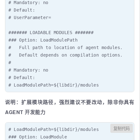
# Mandatory: no

# Default:

# UserParameter=

####### LOADABLE MODULES #######

### Option: LoadModulePath

#   Full path to location of agent modules.

#   Default depends on compilation options.

#

# Mandatory: no

# Default:

# LoadModulePath=${libdir}/modules
说明：扩展模块路径，强烈建议不要改动，除非你具有
AGENT 开发能力
复制代码
# LoadModulePath=${libdir}/modules

### Option: LoadModule
