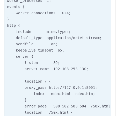
worker_processes  1;

events {

    worker_connections  1024;

}

http {

    include       mime.types;

    default_type  application/octet-stream;

    sendfile        on;

    keepalive_timeout  65;

    server {

        listen       80;

        server_name  192.168.253.130;

        location / {

        proxy_pass http://127.0.0.1:8001;

            index  index.html index.htm;

        }

        error_page   500 502 503 504  /50x.html;

        location = /50x.html {
