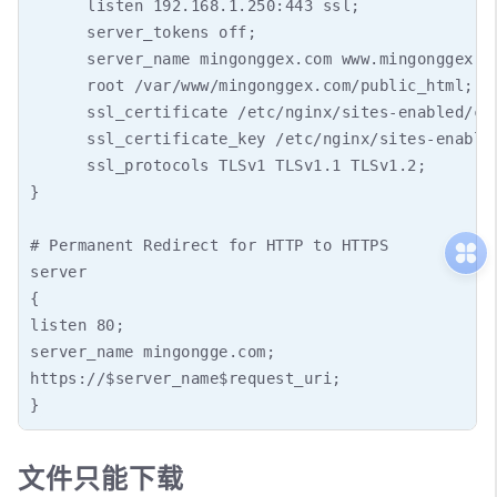
      listen 192.168.1.250:443 ssl;

      server_tokens off;

      server_name mingonggex.com www.mingonggex.co
      root /var/www/mingonggex.com/public_html;

      ssl_certificate /etc/nginx/sites-enabled/cer
      ssl_certificate_key /etc/nginx/sites-enabled
      ssl_protocols TLSv1 TLSv1.1 TLSv1.2;

}

# Permanent Redirect for HTTP to HTTPS

server 

{  

listen 80;  

server_name mingongge.com; 

https://$server_name$request_uri;

}
文件只能下载