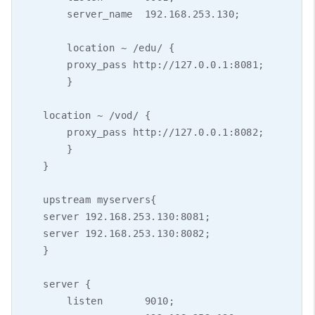
        server_name  192.168.253.130;

        location ~ /edu/ {

        proxy_pass http://127.0.0.1:8081;

        }

    location ~ /vod/ {

        proxy_pass http://127.0.0.1:8082;

        }

    }

    upstream myservers{

    server 192.168.253.130:8081;

    server 192.168.253.130:8082;

    }

    server {

        listen       9010;
