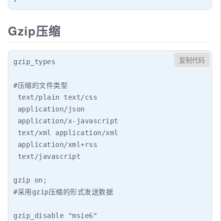
Gzip压缩
复制代码
gzip_types  

#压缩的文件类型

 text/plain text/css 

 application/json 

 application/x-javascript 

 text/xml application/xml 

 application/xml+rss 

 text/javascript

gzip on;

#采用gzip压缩的形式发送数据

gzip_disable "msie6"
