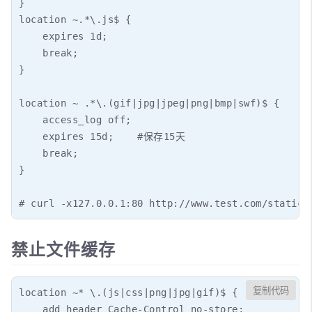
}

location ~.*\.js$ {

    expires 1d;

    break;

}

location ~ .*\.(gif|jpg|jpeg|png|bmp|swf)$ {

    access_log off;

    expires 15d;    #保存15天

    break;

}

# curl -x127.0.0.1:80 http://www.test.com/stati
禁止文件缓存
复制代码
location ~* \.(js|css|png|jpg|gif)$ {

    add_header Cache-Control no-store;
