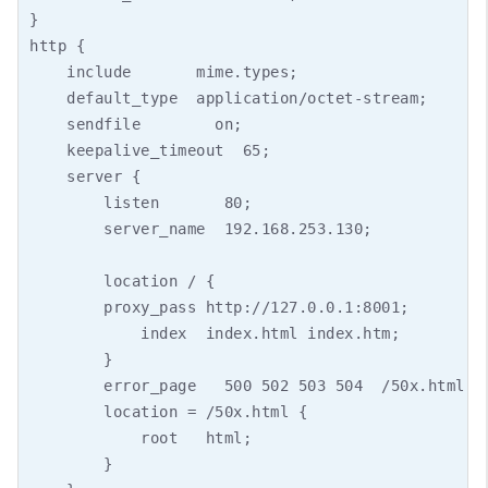
}

http {

    include       mime.types;

    default_type  application/octet-stream;

    sendfile        on;

    keepalive_timeout  65;

    server {

        listen       80;

        server_name  192.168.253.130;

        location / {

        proxy_pass http://127.0.0.1:8001;

            index  index.html index.htm;

        }

        error_page   500 502 503 504  /50x.html;

        location = /50x.html {

            root   html;

        }
