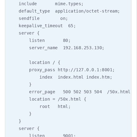
    include       mime.types;

    default_type  application/octet-stream;

    sendfile        on;

    keepalive_timeout  65;

    server {

        listen       80;

        server_name  192.168.253.130;

        location / {

        proxy_pass http://127.0.0.1:8001;

            index  index.html index.htm;

        }

        error_page   500 502 503 504  /50x.html;

        location = /50x.html {

            root   html;

        }

    }

    server {

        listen       9001;
