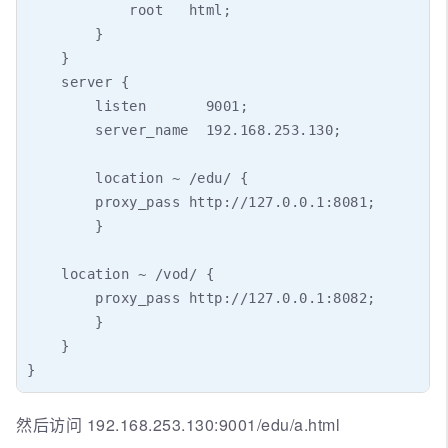
            root   html;

        }

    }

    server {

        listen       9001;

        server_name  192.168.253.130;

        location ~ /edu/ {

        proxy_pass http://127.0.0.1:8081;

        }

    location ~ /vod/ {

        proxy_pass http://127.0.0.1:8082;

        }

    }

}
然后访问 192.168.253.130:9001/edu/a.html