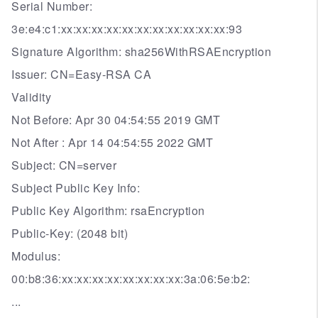
Serial Number:
3e:e4:c1:xx:xx:xx:xx:xx:xx:xx:xx:xx:xx:xx:93
Signature Algorithm: sha256WithRSAEncryption
Issuer: CN=Easy-RSA CA
Validity
Not Before: Apr 30 04:54:55 2019 GMT
Not After : Apr 14 04:54:55 2022 GMT
Subject: CN=server
Subject Public Key Info:
Public Key Algorithm: rsaEncryption
Public-Key: (2048 bit)
Modulus:
00:b8:36:xx:xx:xx:xx:xx:xx:xx:xx:3a:06:5e:b2:
...