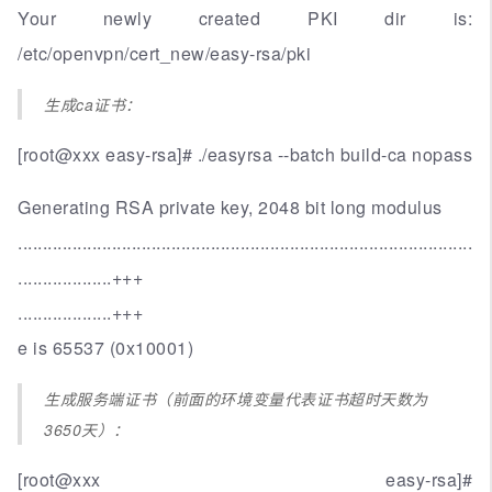
Your newly created PKI dir is:
/etc/openvpn/cert_new/easy-rsa/pki
生成ca证书：
[root@xxx easy-rsa]# ./easyrsa --batch build-ca nopass
Generating RSA private key, 2048 bit long modulus
............................................................................................
...................+++
...................+++
e is 65537 (0x10001)
生成服务端证书（前面的环境变量代表证书超时天数为
3650天）：
[root@xxx easy-rsa]#