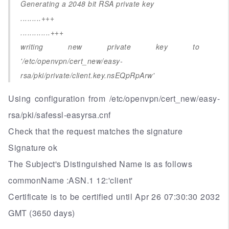
Generating a 2048 bit RSA private key
.........+++
.............+++
writing new private key to
'/etc/openvpn/cert_new/easy-
rsa/pki/private/client.key.nsEQpRpArw'
Using configuration from /etc/openvpn/cert_new/easy-
rsa/pki/safessl-easyrsa.cnf
Check that the request matches the signature
Signature ok
The Subject's Distinguished Name is as follows
commonName :ASN.1 12:'client'
Certificate is to be certified until Apr 26 07:30:30 2032
GMT (3650 days)