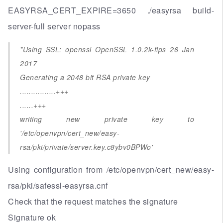
EASYRSA_CERT_EXPIRE=3650 ./easyrsa build-
server-full server nopass
*Using SSL: openssl OpenSSL 1.0.2k-fips 26 Jan
2017
Generating a 2048 bit RSA private key
................+++
......+++
writing new private key to
'/etc/openvpn/cert_new/easy-
rsa/pki/private/server.key.c8ybv0BPWo'
Using configuration from /etc/openvpn/cert_new/easy-
rsa/pki/safessl-easyrsa.cnf
Check that the request matches the signature
Signature ok