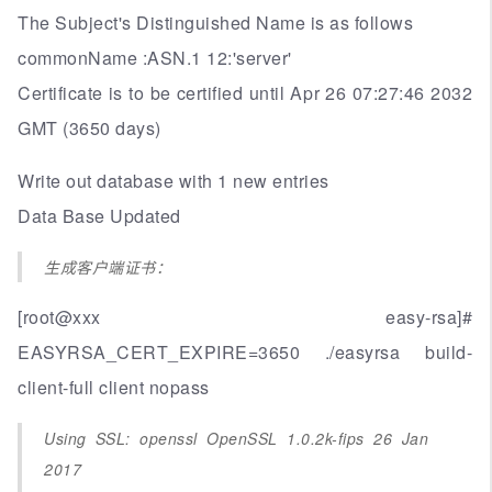
The Subject's Distinguished Name is as follows
commonName :ASN.1 12:'server'
Certificate is to be certified until Apr 26 07:27:46 2032
GMT (3650 days)
Write out database with 1 new entries
Data Base Updated
生成客户端证书：
[root@xxx easy-rsa]#
EASYRSA_CERT_EXPIRE=3650 ./easyrsa build-
client-full client nopass
Using SSL: openssl OpenSSL 1.0.2k-fips 26 Jan
2017