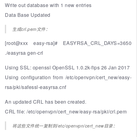
Write out database with 1 new entries
Data Base Updated
生成crl.pem文件：
[root@xxx easy-rsa]# EASYRSA_CRL_DAYS=3650
./easyrsa gen-crl
Using SSL: openssl OpenSSL 1.0.2k-fips 26 Jan 2017
Using configuration from /etc/openvpn/cert_new/easy-
rsa/pki/safessl-easyrsa.cnf
An updated CRL has been created.
CRL file: /etc/openvpn/cert_new/easy-rsa/pki/crl.pem
将这些文件统一复制到/etc/openvpn/cert_new目录：