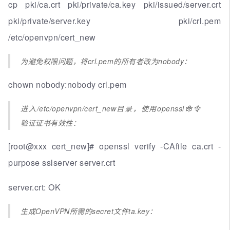
cp pki/ca.crt pki/private/ca.key pki/issued/server.crt
pki/private/server.key pki/crl.pem
/etc/openvpn/cert_new
为避免权限问题，将crl.pem的所有者改为nobody：
chown nobody:nobody crl.pem
进入/etc/openvpn/cert_new目录，使用openssl命令
验证证书有效性：
[root@xxx cert_new]# openssl verify -CAfile ca.crt -
purpose sslserver server.crt
server.crt: OK
生成OpenVPN所需的secret文件ta.key：