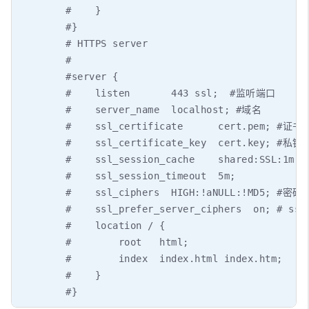
        #    }

        #}

        # HTTPS server

        #

        #server {

        #    listen       443 ssl;  #监听端口

        #    server_name  localhost; #域名

        #    ssl_certificate      cert.pem; #证书
        #    ssl_certificate_key  cert.key; #私钥
        #    ssl_session_cache    shared:SSL:1m;

        #    ssl_session_timeout  5m;

        #    ssl_ciphers  HIGH:!aNULL:!MD5; #密
        #    ssl_prefer_server_ciphers  on; # ssl_
        #    location / {

        #        root   html;

        #        index  index.html index.htm;

        #    }

        #}