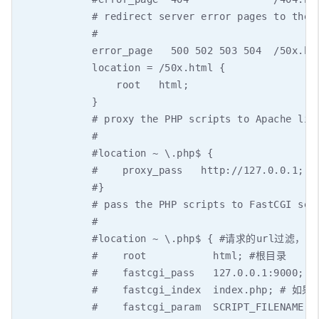
            # redirect server error pages to the s
            #

            error_page   500 502 503 504  /50x.htm
            location = /50x.html {

                root   html;

            }

            # proxy the PHP scripts to Apache list
            #

            #location ~ \.php$ {

            #    proxy_pass   http://127.0.0.1;

            #}

            # pass the PHP scripts to FastCGI serv
            #

            #location ~ \.php$ { #请求的ur
            #    root           html; #根目录

            #    fastcgi_pass   127.0.0.1:90
            #    fastcgi_index  index.php
            #    fastcgi_param  SCRIPT_FILENAME  /