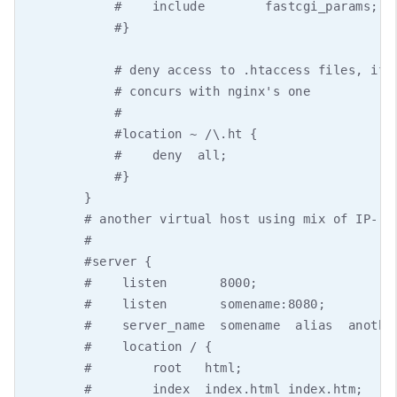
            #    include        fastcgi_params;

            #}

            # deny access to .htaccess files, if A
            # concurs with nginx's one

            #

            #location ~ /\.ht {

            #    deny  all;

            #}

        }

        # another virtual host using mix of IP-, n
        #

        #server {

        #    listen       8000;

        #    listen       somename:8080;

        #    server_name  somename  alias  another
        #    location / {

        #        root   html;

        #        index  index.html index.htm;
