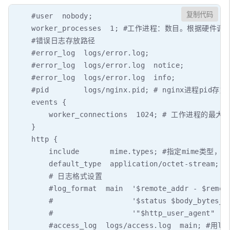
复制代码
    #user  nobody;

    worker_processes  1; #工作进程：数目。根据硬件
    #错误日志存放路径

    #error_log  logs/error.log;

    #error_log  logs/error.log  notice;

    #error_log  logs/error.log  info;

    #pid        logs/nginx.pid; # nginx进程pid存放
    events {

        worker_connections  1024; # 工作进程的最大
    }

    http {

        include       mime.types; #指定mime类型，由
        default_type  application/octet-stream;

        # 日志格式设置

        #log_format  main  '$remote_addr - $remote
        #                  '$status $body_bytes_se
        #                  '"$http_user_agent" "$h
        #access_log  logs/access.log  mai