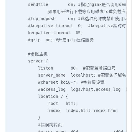
        sendfile        on; #指定nginx是否调
                如果用来进行下载等应用磁盘io重负载应
        #tcp_nopush     on; #此选项允许或禁止使用s
        #keepalive_timeout  0;  #keepalive超时时间

        keepalive_timeout  65;

        #gzip  on; #开启gzip压缩服务

        #虚拟主机

        server {

            listen       80;  #配置监听端口号

            server_name  localhost; #配置访
            #charset koi8-r; #字符集设置

            #access_log  logs/host.access.log  mai
            location / {

                root   html;

                index  index.html index.htm;

            }

            #错误跳转页

            #error_page  404              /404.htm