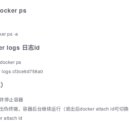
ker ps
 ps -a
 logs 日志id
cker ps
gs cf3ce6d758a0
式）
/退出并停止容器
 //退出伪终端，容器后台继续运行（退出后docker attach id可切
ttach id