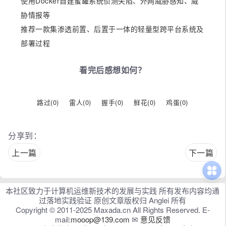
使用Docker自建蜜罐系统侦测失陷、外网威胁感知、威
胁情报等
推荐一款集渗透前置、后置于一体的轻量型跨平台系统及
部署过程
看完后感想如何？
路过(
0
)
雷人(
0
)
握手(
0
)
鲜花(
0
)
鸡蛋(
0
)
分享到：
上一篇
下一篇
本社区致力于计算机运维新技术的发展与实践 所有发布内容均通
过落地实践验证 原创文章版权归 Anglei 所有
Copyright © 2011-2025 Maxada.cn All Rights Reserved. E-
mail:
mooop@139.com
✉
意见反馈