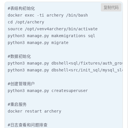
复制代码
#表结构初始化

docker exec -ti archery /bin/bash

cd /opt/archery

source /opt/venv4archery/bin/activate

python3 manage.py makemigrations sql  

python3 manage.py migrate

#数据初始化

python3 manage.py dbshell<sql/fixtures/auth_group.
python3 manage.py dbshell<src/init_sql/mysql_slow_
#创建管理用户

python3 manage.py createsuperuser

#重启服务

docker restart archery

#日志查看和问题排查
