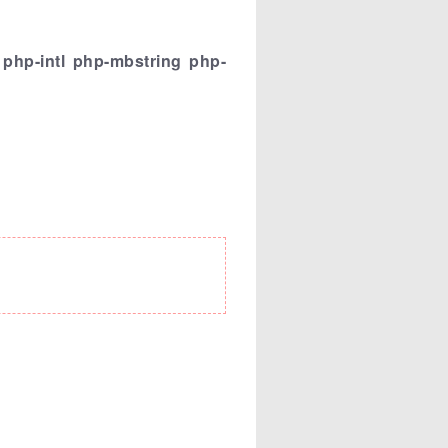
hp-intl php-mbstring php-
。