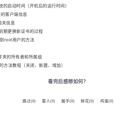
X系统的启动时间（开机后的运行时间）
连接的客户端信息
等相关信息
期到期更换新证书的过程
到root用户的方法
文件夹的所有者和所属组
换分区的方法教程（关闭、新建、增加）
看完后感想如何？
路过(
0
)
雷人(
0
)
握手(
0
)
鲜花(
0
)
鸡蛋(
0
)