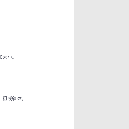
和大小。
加粗或斜体。