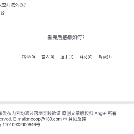
占很大空间怎么办？
生效
看完后感想如何？
路过(
0
)
雷人(
0
)
握手(
1
)
鲜花(
0
)
鸡蛋(
1
)
布内容均通过落地实践验证 原创文章版权归 Anglei 所有
rved. E-mail:
mooop@139.com
✉
意见反馈
1010902000646号