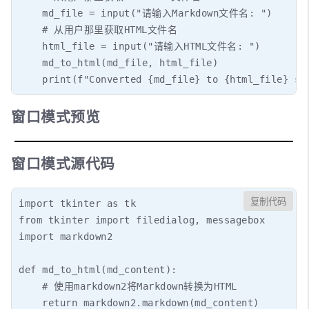
    md_file = input("请输入Markdown文件名: ")

    # 从用户那里获取HTML文件名

    html_file = input("请输入HTML文件名: ")

    md_to_html(md_file, html_file)

    print(f"Converted {md_file} to {html_file} su
窗口模式预览
窗口模式源代码
复制代码
import tkinter as tk

from tkinter import filedialog, messagebox

import markdown2

def md_to_html(md_content):

    # 使用markdown2将Markdown转换为HTML

    return markdown2.markdown(md_content)
