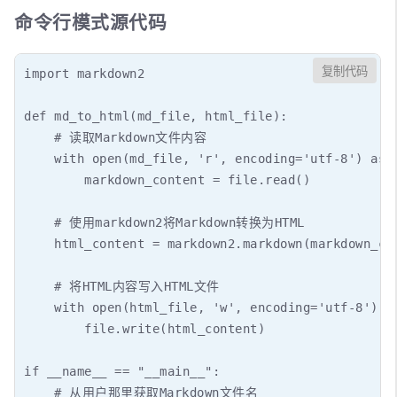
命令行模式源代码
复制代码
import markdown2

def md_to_html(md_file, html_file):

    # 读取Markdown文件内容

    with open(md_file, 'r', encoding='utf-8') as f
        markdown_content = file.read()

    # 使用markdown2将Markdown转换为HTML

    html_content = markdown2.markdown(markdown_con
    # 将HTML内容写入HTML文件

    with open(html_file, 'w', encoding='utf-8') as
        file.write(html_content)

if __name__ == "__main__":

    # 从用户那里获取Markdown文件名
