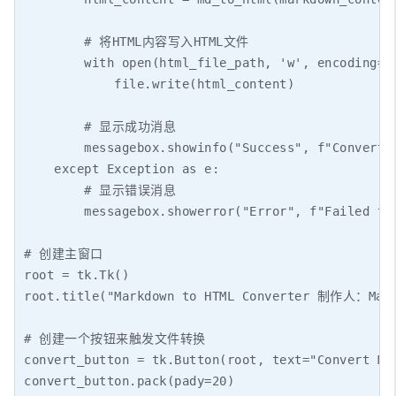
        # 将HTML内容写入HTML文件

        with open(html_file_path, 'w', encoding='u
            file.write(html_content)

        # 显示成功消息

        messagebox.showinfo("Success", f"Converted
    except Exception as e:

        # 显示错误消息

        messagebox.showerror("Error", f"Failed to 
# 创建主窗口

root = tk.Tk()

root.title("Markdown to HTML Converter 制作人：Ma
# 创建一个按钮来触发文件转换

convert_button = tk.Button(root, text="Convert Mar
convert_button.pack(pady=20)
