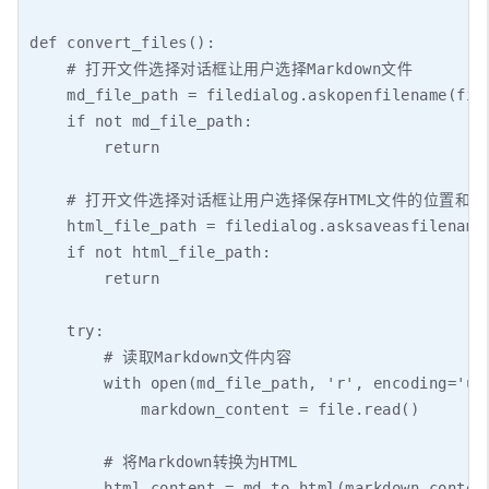
def convert_files():

    # 打开文件选择对话框让用户选择Markdown文件

    md_file_path = filedialog.askopenfilename(file
    if not md_file_path:

        return

    # 打开文件选择对话框让用户选择保存HTML文件的位置和文
    html_file_path = filedialog.asksaveasfilename
    if not html_file_path:

        return

    try:

        # 读取Markdown文件内容

        with open(md_file_path, 'r', encoding='utf
            markdown_content = file.read()

        # 将Markdown转换为HTML

        html_content = md_to_html(markdown_content