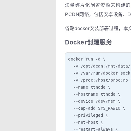
海量碎片化闲置资源来构建的
PCDN网络，包括安卓设备、D
省略docker安装部署过程，本文环
Docker创建服务
docker run -d \

  -v /opt/dean:/mnt/data/t
  -v /var/run/docker.sock
  -v /proc:/host/proc:ro \
  --name ttnode \

  --hostname ttnode \

  --device /dev/mem \

  --cap-add SYS_RAWIO \

  --privileged \

  --net=host \

  --restart=always \
