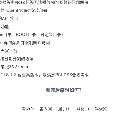
极速浏览器等中video标签无法播放MP4视频的问题解决
penProject安装部署
API 接口
板功能
apps目录、ROOT目录、自定义目录）
geoip2模块,并限制国外访问
线聊天室平台
日志文件按日期分割的方法
3.3k star!
换为 TLS 1.2 或更高版本，以满足PCI DSS合规需求
看完后感想如何？
路过(
0
)
雷人(
0
)
握手(
1
)
鲜花(
1
)
鸡蛋(
0
)