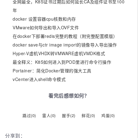
全网最全，K8S证书过期后如何延长CA及组件证书至100
年
docker 设置容器cpu核数和内存
VMware如何导出和导入OVF文件
在docker下部署redis完整的教程（附完整配置模版）
docker save与ctr image import的镜像导入导出操作
Hyper-V虚机VHDX转VMWARE虚机VMDK格式
最全释义：K8S如何进入到POD里进行命令行操作
Portainer：简化Docker管理的强大工具
vCenter进入shell命令模式
看完后感想如何？
路过(
0
)
雷人(
0
)
握手(
2
)
鲜花(
0
)
鸡蛋(
0
)
分享到：