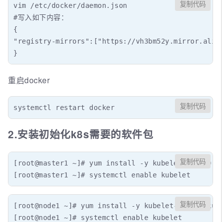
复制代码
vim /etc/docker/daemon.json

#写入如下内容：

{

"registry-mirrors":["https://vh3bm52y.mirror.aliy
}
重启docker
复制代码
systemctl restart docker
2.安装初始化k8s需要的软件包
复制代码
[root@master1 ~]# yum install -y kubelet-1.26.0 ku
[root@master1 ~]# systemctl enable kubelet
复制代码
[root@node1 ~]# yum install -y kubelet-1.26.0 kube
[root@node1 ~]# systemctl enable kubelet