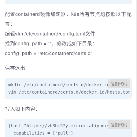
配置containerd镜像加速器，k8s所有节点均按照以下配
置：
编辑vim /etc/containerd/config.toml文件
找到config_path = ""，修改成如下目录：
config_path = "/etc/containerd/certs.d"
保存退出
复制代码
mkdir /etc/containerd/certs.d/docker.io/ -p

vim /etc/containerd/certs.d/docker.io/hosts.toml
写入如下内容：
复制代码
[host."https://vh3bm52y.mirror.aliyuncs.com",host.
  capabilities = ["pull"]