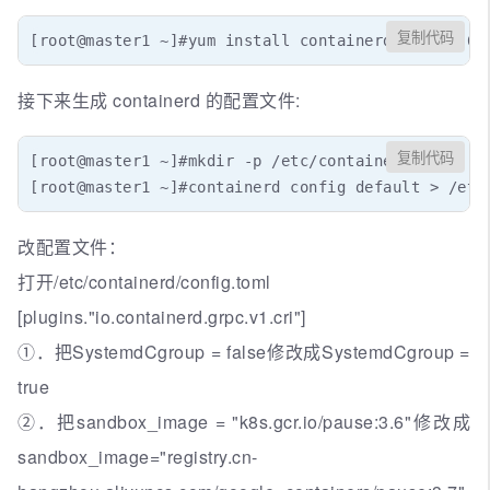
复制代码
[root@master1 ~]#yum install containerd.io-1.6.6 
接下来生成 containerd 的配置文件:
复制代码
[root@master1 ~]#mkdir -p /etc/containerd

[root@master1 ~]#containerd config default > /etc
改配置文件：
打开/etc/containerd/config.toml
[plugins."io.containerd.grpc.v1.cri"]
①．把SystemdCgroup = false修改成SystemdCgroup =
true
②．把sandbox_image = "k8s.gcr.io/pause:3.6"修改成
sandbox_image="registry.cn-