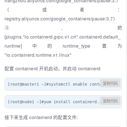
hangzhou.aliyuncs.com/google_containers/pause:3.7"
（或者：
registry.aliyuncs.com/google_containers/pause:3.7）
③．把
[plugins."io.containerd.grpc.v1.cri".containerd.default_
runtime]中的runtime_type 置为
"io.containerd.runtime.v1.linux"
配置 containerd 开机启动，并启动 containerd
复制代码
[root@master1 ~]#systemctl enable containerd  --n
复制代码
[root@node1 ~]#yum install containerd.io-1.6.6 -y
接下来生成 containerd 的配置文件: