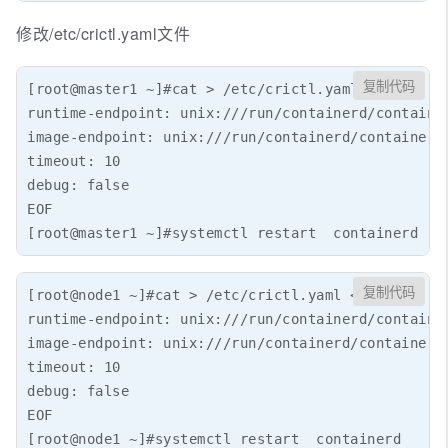
修改/etc/crictl.yaml文件
复制代码
[root@master1 ~]#cat > /etc/crictl.yaml <<EOF

runtime-endpoint: unix:///run/containerd/container
image-endpoint: unix:///run/containerd/containerd.
timeout: 10

debug: false

EOF

[root@master1 ~]#systemctl restart  containerd
复制代码
[root@node1 ~]#cat > /etc/crictl.yaml <<EOF

runtime-endpoint: unix:///run/containerd/container
image-endpoint: unix:///run/containerd/containerd.
timeout: 10

debug: false

EOF

[root@node1 ~]#systemctl restart  containerd