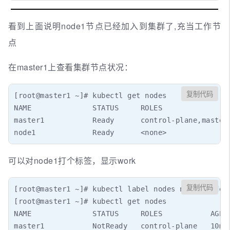
看到上面说明node1节点已经加入到集群了,充当工作节
点
在master1上查看集群节点状况：
复制代码
[root@master1 ~]# kubectl get nodes

NAME              STATUS     ROLES                
master1           Ready      control-plane,master 
node1             Ready      <none>              
可以对node1打个标签，显示work
复制代码
[root@master1 ~]# kubectl label nodes node1 node-r
[root@master1 ~]# kubectl get nodes

NAME              STATUS     ROLES           AGE  
master1           NotReady   control-plane   10m  