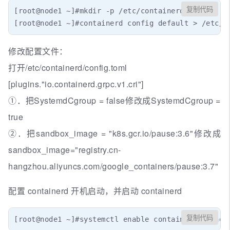
复制代码
[root@node1 ~]#mkdir -p /etc/containerd

[root@node1 ~]#containerd config default > /etc/c
修改配置文件：
打开/etc/containerd/config.toml
[plugins."io.containerd.grpc.v1.cri"]
①．把SystemdCgroup = false修改成SystemdCgroup =
true
②．把sandbox_image = "k8s.gcr.io/pause:3.6"修改成
sandbox_image="registry.cn-
hangzhou.aliyuncs.com/google_containers/pause:3.7"
配置 containerd 开机启动，并启动 containerd
复制代码
[root@node1 ~]#systemctl enable containerd  --now