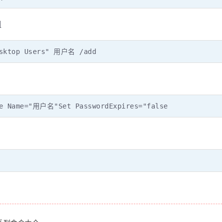
组
esktop Users" 用户名 /add
re Name="用户名"Set PasswordExpires="false