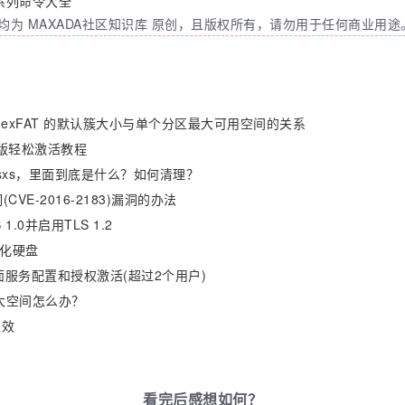
t系列命令大全
为 MAXADA社区知识库 原创，且版权所有，请勿用于任何商业用途
AT 和 exFAT 的默认簇大小与单个分区最大可用空间的关系
 正式版轻松激活教程
nsxs，里面到底是什么？如何清理？
CVE-2016-2183)漏洞的办法
.0并启用TLS 1.2
格式化硬盘
6远程桌面服务配置和授权激活(超过2个用户)
占很大空间怎么办？
生效
看完后感想如何？