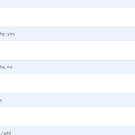
hg:yes
hq.no
s
/add